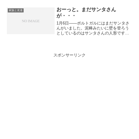
らポルトガルに素敵なお友達（アミー
ガ）がいて、私にも紹介した...
おーっと。まだサンタさん
家族と友達
が・・・
1月6日――ポルトガルにはまだサンタさ
んがいました。泥棒みたいに壁を登ろう
としているのはサンタさんの人形です。
スペインでは今日クリスマスプレゼント
をあけるそうです。1月6日はDay of
kings。甥っ子姪っ子は、学校でパーティ
ーだったそ...
スポンサーリンク