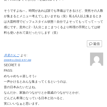
そうですよね～。時間があれば誰でも準備はできるけど、突然その人数
が集まるとメニュー考えてしまいますね（笑）私も6人以上集まるとき
は大皿料理でビッフェスタイル状態！自分でよそってもってって～って
感じです。意外に2・3人分こまこまつくるより料理の手間としては材
料も使いきれて楽だったりします（笑）
返信
月見だんご
より:
2006年11月6日 8:57 AM
SECRET: 0
PASS:
めちゃめちゃ楽しそう♪
一声かけるとみんな集まってくるというのは、
昔の日本みたいだよね。
なんだか、家族のつながりとか親戚のつながりとかが、
どんどん希薄になっている日本と比べると、
実にいいなぁと思います。