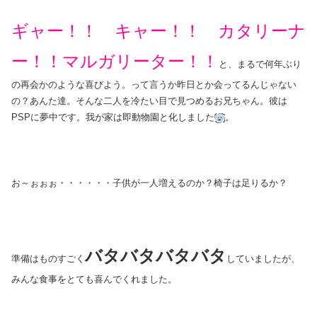
ギャー！！ キャー！！ カタリーナ
ー！！マルガリーター！！
と、まるで何年ぶり
の再会かのような喜びよう。って言うか昨日とか会ってるんじゃない
の？あんた達。そんな二人を冷たい目で見つめるお兄ちゃん。彼は
PSPに夢中です。我が家は即動物園と化しました
。
お～ぉぉぉ・・・・・・子供が一人増えるのか？椅子は足りるか？
バタバタバタバタ
準備はものすごく
していましたが、
みんな食事をとても喜んでくれました。