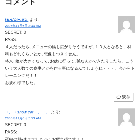
コメント
GIRAS+SOL
より:
2006年11月6日 3:44 AM
SECRET: 0
PASS:
４人だったら､メニューの幅も広がりそうですが､１０人となると、材
料もどれくらいとか､想像もつきません。
将来､娘が大きくなって､お嫁に行って､孫なんかできたりしたら、こう
いう大人数での食事とかを作る事になるんでしょうね・・・。今からト
レーニングだ！！
お疲れ様でした。
返信
・。・snow cat・。・。
より:
2006年11月6日 5:53 AM
SECRET: 0
PASS:
夜中の1時まででしたか！お疲れ様です！！