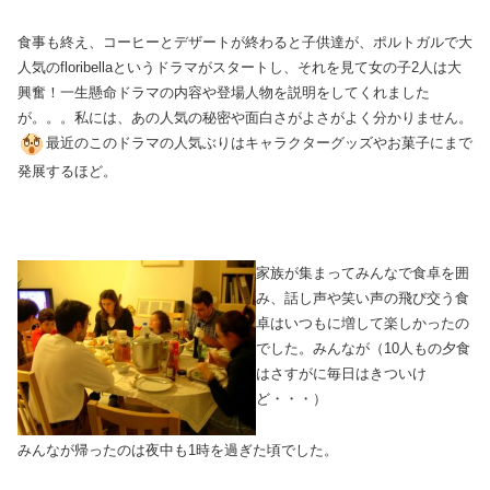
食事も終え、コーヒーとデザートが終わると子供達が、ポルトガルで大
人気のfloribellaというドラマがスタートし、それを見て女の子2人は大
興奮！一生懸命ドラマの内容や登場人物を説明をしてくれました
が。。。私には、あの人気の秘密や面白さがよさがよく分かりません。
最近のこのドラマの人気ぶりはキャラクターグッズやお菓子にまで
発展するほど。
家族が集まってみんなで食卓を囲
み、話し声や笑い声の飛び交う食
卓はいつもに増して楽しかったの
でした。みんなが（10人もの夕食
はさすがに毎日はきついけ
ど・・・）
みんなが帰ったのは夜中も1時を過ぎた頃でした。