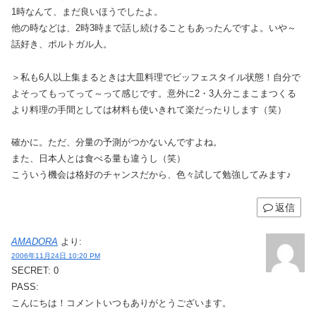
1時なんて、まだ良いほうでしたよ。
他の時などは、2時3時まで話し続けることもあったんですよ。いや～
話好き、ポルトガル人。
＞私も6人以上集まるときは大皿料理でビッフェスタイル状態！自分で
よそってもってって～って感じです。意外に2・3人分こまこまつくる
より料理の手間としては材料も使いきれて楽だったりします（笑）
確かに。ただ、分量の予測がつかないんですよね。
また、日本人とは食べる量も違うし（笑）
こういう機会は格好のチャンスだから、色々試して勉強してみます♪
返信
AMADORA
より:
2006年11月24日 10:20 PM
SECRET: 0
PASS:
こんにちは！コメントいつもありがとうございます。