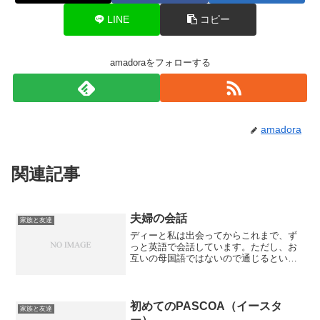
LINE
コピー
amadoraをフォローする
amadora
関連記事
夫婦の会話
家族と友達
ディーと私は出会ってからこれまで、ず
っと英語で会話しています。ただし、お
互いの母国語ではないので通じるという
ことが基本ルール。最近になって、私が
ようやくポルトガル語を片言話すように
なったものの、まだまだコミュニケーシ
ョンをとるのは難しい。天...
初めてのPASCOA（イースタ
家族と友達