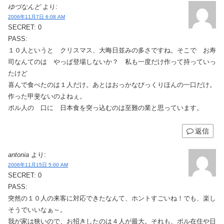
ゆづなんど
より:
2006年11月7日 6:08 AM
SECRET: 0
PASS:
１０人というと クリスマス、大晦日並みの多さですね。そこで お寿
司なんてのは やっぱ登場しないか？ 私も一度だけ作って持っていっ
たけど
喜んで食べたのは１人だけ。あとはおっかなびっくりほんの一口だけ。
作った甲斐ないのよねぇ。
ポル人の 口に 日本食を突っ込むのは至難の業と思っています。
返信
antonia
より:
2006年11月15日 5:00 AM
SECRET: 0
PASS:
突然の１０人の来客に対応できたなんて、ホントすごいね！でも、楽し
そうでいいなぁ～。
我が家は狭いので、お招きしたのは４人が最大。それも、ポル在住や日