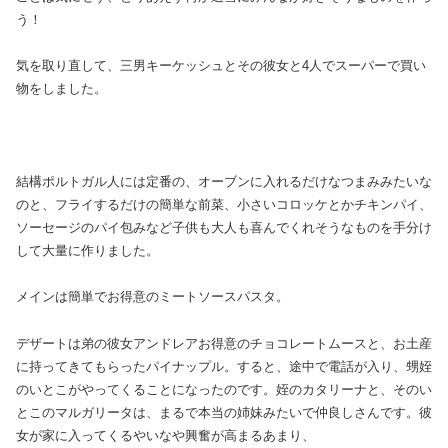
う！
気を取り直して、三男キーケッシュとその彼女と4人でスーパーで買い
物をしました。
結構ポルトガル人には定番の、オーブンに入れるだけなつまみみたいな
のと、フライするだけの簡単な前菜、小さいコロッケとかチキンパイ、
ソーセージのパイ包みなど子供も大人も喜んでくれそうなものを手分け
して大量に作りました。
メインは簡単でお得意のミートソースパスタ。
デザートは弟の彼女アンドレアお得意のチョコレートムースと、お土産
に持ってきてもらったパイナップル。すると、途中で電話が入り、甥姪
のいとこがやってくることになったのです。姪のカタリーナと、そのい
とこのマルガリータは、まるで本当の姉妹みたいで仲良しさんです。彼
女が家に入ってくるやいなや興奮が高まるあまり、