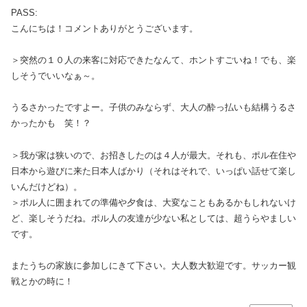
PASS:
こんにちは！コメントありがとうございます。
＞突然の１０人の来客に対応できたなんて、ホントすごいね！でも、楽
しそうでいいなぁ～。
うるさかったですよー。子供のみならず、大人の酔っ払いも結構うるさ
かったかも 笑！？
＞我が家は狭いので、お招きしたのは４人が最大。それも、ポル在住や
日本から遊びに来た日本人ばかり（それはそれで、いっぱい話せて楽し
いんだけどね）。
＞ポル人に囲まれての準備や夕食は、大変なこともあるかもしれないけ
ど、楽しそうだね。ポル人の友達が少ない私としては、超うらやましい
です。
またうちの家族に参加しにきて下さい。大人数大歓迎です。サッカー観
戦とかの時に！