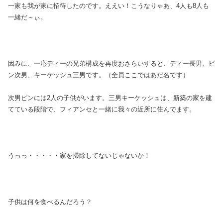
一家も我が家に招待したのです。ええい！こうなりゃあ、4人も8人も
一緒だ～ぃ。
因みに、一応ディーの兄弟構成を再度おさらいすると、ディー長男、ピ
ン次男、キーケッシュ三男です。（全員ここではあだ名です）
次男ピンには2人の子供がいます。三男キーケッシュは、新築の家を建
てている段階で、フィアンセと一緒に我々の近所に住んでます。
うっっ・・・・・家を掃除してないじゃないか！
子供は何を食べるんだろう？