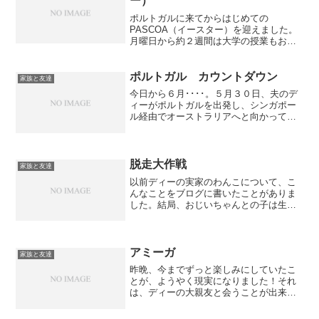
ー）
ポルトガルに来てからはじめての
PASCOA（イースター）を迎えました。
月曜日から約２週間は大学の授業もお休
みで、週末は大抵のお店も会社もお休み
に入っていました。イースターがこんな
に大々的とは想像もしていなかったの
ポルトガル カウントダウン
家族と友達
で、スーパーやカフェが閉まっ...
今日から６月････。５月３０日、夫のデ
ィーがポルトガルを出発し、シンガポー
ル経由でオーストラリアへと向かってい
ます。私はというと、６月５日早朝にポ
ルトガルを出発し、日本経由でオースト
ラリアへと向かいます。我が家は昨日か
ら電気が切れ、今日は...
脱走大作戦
家族と友達
以前ディーの実家のわんこについて、こ
んなことをブログに書いたことがありま
した。結局、おじいちゃんとの子は生れ
ませんでした。まあ、これからどうなる
かは分かりませんけれどねおじいちゃん
はいくら発情してる娘でもやっぱりそう
いう結果には至らならなか...
アミーガ
家族と友達
昨晩、今までずっと楽しみにしていたこ
とが、ようやく現実になりました！それ
は、ディーの大親友と会うことが出来た
こと。そんなに大したことではないんで
すが、私達が日本で暮らしているときか