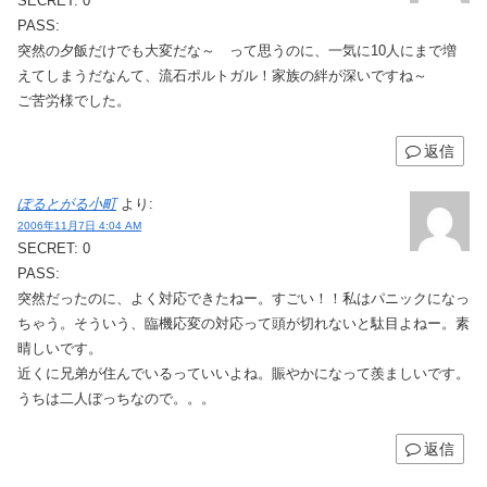
SECRET: 0
PASS:
突然の夕飯だけでも大変だな～ って思うのに、一気に10人にまで増
えてしまうだなんて、流石ポルトガル！家族の絆が深いですね～
ご苦労様でした。
返信
ぽるとがる小町
より:
2006年11月7日 4:04 AM
SECRET: 0
PASS:
突然だったのに、よく対応できたねー。すごい！！私はパニックになっ
ちゃう。そういう、臨機応変の対応って頭が切れないと駄目よねー。素
晴しいです。
近くに兄弟が住んでいるっていいよね。賑やかになって羨ましいです。
うちは二人ぼっちなので。。。
返信