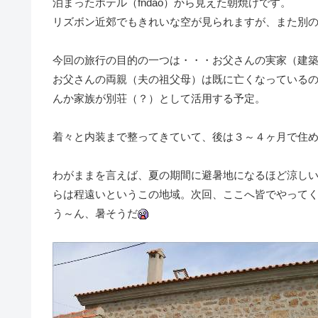
泊まったホテル（fndao）から見えた朝焼けです。
リズボン近郊でもきれいな空が見られますが、また別
今回の旅行の目的の一つは・・・お父さんの実家（建
お父さんの両親（夫の祖父母）は既に亡くなっている
んか家族が別荘（？）として活用する予定。
着々と内装まで整ってきていて、後は３～４ヶ月で住
わがままを言えば、夏の期間に避暑地になるほど涼しい
らは程遠いというこの地域。次回、ここへ皆でやって
う～ん、暑そうだ