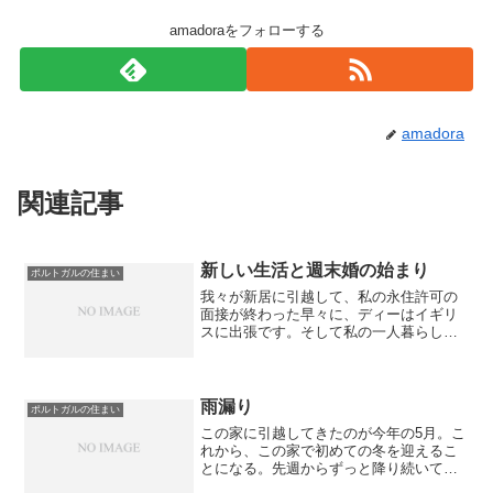
amadoraをフォローする
amadora
関連記事
新しい生活と週末婚の始まり
ポルトガルの住まい
我々が新居に引越して、私の永住許可の
面接が終わった早々に、ディーはイギリ
スに出張です。そして私の一人暮らしが
始まりました。数年ぶりの一人暮らしに
のーんびり。今回のプロジェクトは１～
２ヶ月続くだろうとの事なので、これは
週末婚の始まり！？って言...
雨漏り
ポルトガルの住まい
この家に引越してきたのが今年の5月。こ
れから、この家で初めての冬を迎えるこ
とになる。先週からずっと降り続いてい
る雨で、実は家のあちこちが悲鳴を上げ