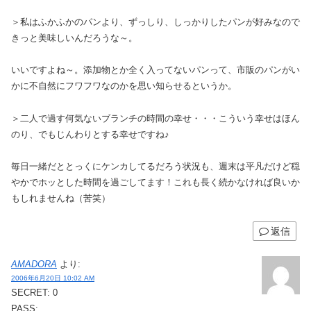
＞私はふかふかのパンより、ずっしり、しっかりしたパンが好みなので
きっと美味しいんだろうな～。
いいですよね～。添加物とか全く入ってないパンって、市販のパンがい
かに不自然にフワフワなのかを思い知らせるというか。
＞二人で過す何気ないブランチの時間の幸せ・・・こういう幸せはほん
のり、でもじんわりとする幸せですね♪
毎日一緒だととっくにケンカしてるだろう状況も、週末は平凡だけど穏
やかでホッとした時間を過ごしてます！これも長く続かなければ良いか
もしれませんね（苦笑）
返信
AMADORA
より:
2006年6月20日 10:02 AM
SECRET: 0
PASS: