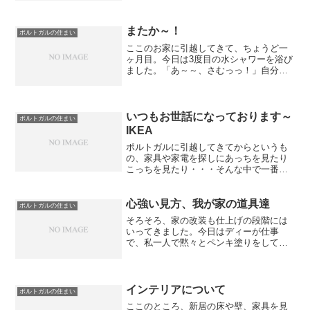
ている。それは雨漏り。そして、この家
が最上階であるために雨と強風がビルの
てっぺんを打ち付ける音...
またか～！
ポルトガルの住まい
ここのお家に引越してきて、ちょうど一
ヶ月目。今日は3度目の水シャワーを浴び
ました。「あ～～、さむっっ！」自分に
言い聞かせています。『怒るな・・・、
怒るな・・・』どうやらこのうちはガス
ボンベを使っていて、それがなくなると
交換する方式。ガスがな...
いつもお世話になっております～
ポルトガルの住まい
IKEA
ポルトガルに引越してきてからというも
の、家具や家電を探しにあっちを見たり
こっちを見たり・・・そんな中で一番お
世話になっているのはIKEAかも知れない
です。AMADORA家から車で10分ほどに
あるIKEAは、土日にはひろーい駐車場が
心強い見方、我が家の道具達
ポルトガルの住まい
いつも満車...
そろそろ、家の改装も仕上げの段階には
いってきました。今日はディーが仕事
で、私一人で黙々とペンキ塗りをしてい
ました。最近になってようやくペンキ塗
りの極意を発見。初めてのDIYは、失敗か
ら学ぶことが多い・・・。散々泣かされ
たのはこいつ↓このブラ...
インテリアについて
ポルトガルの住まい
ここのところ、新居の床や壁、家具を見