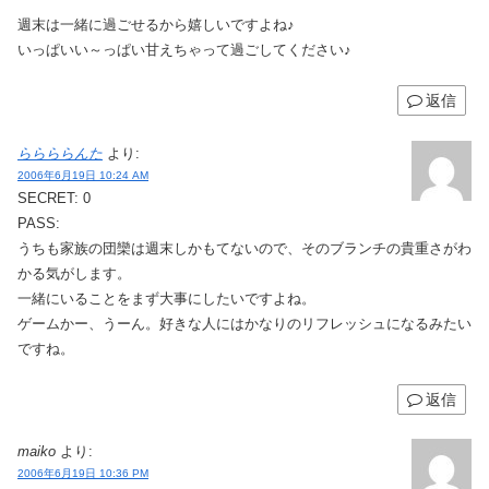
週末は一緒に過ごせるから嬉しいですよね♪
いっぱいい～っぱい甘えちゃって過ごしてください♪
返信
ららららんた
より:
2006年6月19日 10:24 AM
SECRET: 0
PASS:
うちも家族の団欒は週末しかもてないので、そのブランチの貴重さがわ
かる気がします。
一緒にいることをまず大事にしたいですよね。
ゲームかー、うーん。好きな人にはかなりのリフレッシュになるみたい
ですね。
返信
maiko
より:
2006年6月19日 10:36 PM