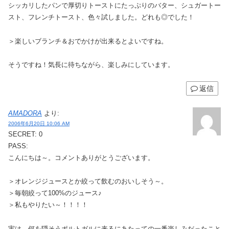
シッカリしたパンで厚切りトーストにたっぷりのバター、シュガートー
スト、フレンチトースト、色々試しました。どれも◎でした！
＞楽しいブランチ＆おでかけが出来るとよいですね。
そうですね！気長に待ちながら、楽しみにしています。
返信
AMADORA
より:
2006年6月20日 10:06 AM
SECRET: 0
PASS:
こんにちは～。コメントありがとうございます。
＞オレンジジュースとか絞って飲むのおいしそう～。
＞毎朝絞って100%のジュース♪
＞私もやりたい～！！！！
実は、何を隠そうポルトガルに来るにあたっての一番楽しみだったこと