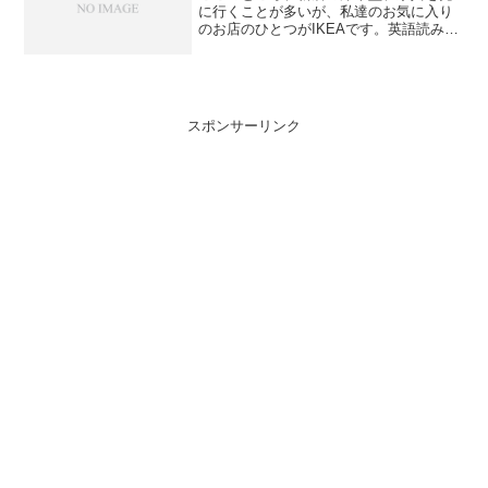
に行くことが多いが、私達のお気に入り
のお店のひとつがIKEAです。英語読みで
アイキア、ポルトガルと日本語読みでイ
ケア。なんと、今年日本でもオープンす
るとのこと！なぜか妙に嬉しいのでし
た。あの絶妙なセンスが...
スポンサーリンク