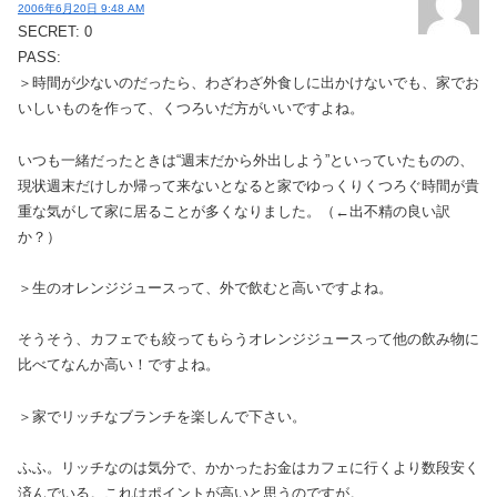
2006年6月20日 9:48 AM
SECRET: 0
PASS:
＞時間が少ないのだったら、わざわざ外食しに出かけないでも、家でお
いしいものを作って、くつろいだ方がいいですよね。
いつも一緒だったときは“週末だから外出しよう”といっていたものの、
現状週末だけしか帰って来ないとなると家でゆっくりくつろぐ時間が貴
重な気がして家に居ることが多くなりました。（←出不精の良い訳
か？）
＞生のオレンジジュースって、外で飲むと高いですよね。
そうそう、カフェでも絞ってもらうオレンジジュースって他の飲み物に
比べてなんか高い！ですよね。
＞家でリッチなブランチを楽しんで下さい。
ふふ。リッチなのは気分で、かかったお金はカフェに行くより数段安く
済んでいる。これはポイントが高いと思うのですが。