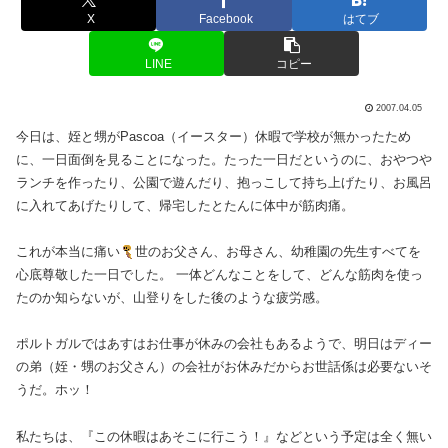
X
Facebook
はてブ
LINE
コピー
2007.04.05
今日は、姪と甥がPascoa（イースター）休暇で学校が無かったため
に、一日面倒を見ることになった。たった一日だというのに、おやつや
ランチを作ったり、公園で遊んだり、抱っこして持ち上げたり、お風呂
に入れてあげたりして、帰宅したとたんに体中が筋肉痛。
これが本当に痛い
世のお父さん、お母さん、幼稚園の先生すべてを
心底尊敬した一日でした。 一体どんなことをして、どんな筋肉を使っ
たのか知らないが、山登りをした後のような疲労感。
ポルトガルではあすはお仕事が休みの会社もあるようで、明日はディー
の弟（姪・甥のお父さん）の会社がお休みだからお世話係は必要ないそ
うだ。ホッ！
私たちは、『この休暇はあそこに行こう！』などという予定は全く無い