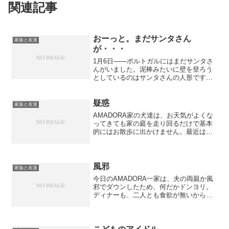
関連記事
おーっと。まだサンタさん
家族と友達
が・・・
1月6日――ポルトガルにはまだサンタさ
んがいました。泥棒みたいに壁を登ろう
としているのはサンタさんの人形です。
スペインでは今日クリスマスプレゼント
をあけるそうです。1月6日はDay of
kings。甥っ子姪っ子は、学校でパーティ
疑惑
家族と友達
ーだったそ...
AMADORA家の犬達は、お天気がよくな
ってきても家の庭を走り回るだけで基本
的にはお散歩に出かけません。最近は、
初夏のように暖かい日が続いているので
皆ハッピー。庭中を駆け回っています。
さて、この家の一番若手セフィーラ。最
近何だか太り始めたの...
風邪
家族と友達
今日のAMADORA一家は、夫の両親か風
邪でダウンしたため、何だかドンヨリ。
ディナーも、二人とも食欲が無いからと
言ってスープだけ。二人ともお医者さん
（おかあさんは元お医者さん）だから、
体のことに関してはプロです。私は、
『ああしたほうがいい、...