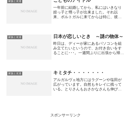
こどものアイドル
家族と友達
一年前に結婚してから、私にはいきなり
姪っ子と甥っ子が出来ました。それ以
来、ポルトガルに来てからは特に、彼ら
には時たま遊んでもらっています。彼ら
もちょっとずつ言葉の分からなかった私
に慣れてくれて。何が良いかって、3歳と
7歳との会話が出来ること...
日本が恋しいとき ～謎の物体～
家族と友達
昨日は、ディーが家にあるパソコンを組
み立てたいというので、お付き合いをす
ることに･･･。一週間ぶりに出張から帰っ
てきてる訳だから、週末は彼の希望を優
先させようと、ちょっとだけ気を遣った
結果ですが、相当の覚悟が要ることは百
も承知でした。コレ↓...
キミタチ・・・・・・・
家族と友達
アルガルヴェ地方にはラグーンや塩田が
広がっています。自然もキレイに残って
いる。とりさんもおさかなさんも伸び伸
～び。カメラ好きのディーは、その様子
をどうしても自慢のカメラで撮りたがっ
ていた。友達４人で車でビーチまで出か
けたはいいけど、ディーが...
スポンサーリンク